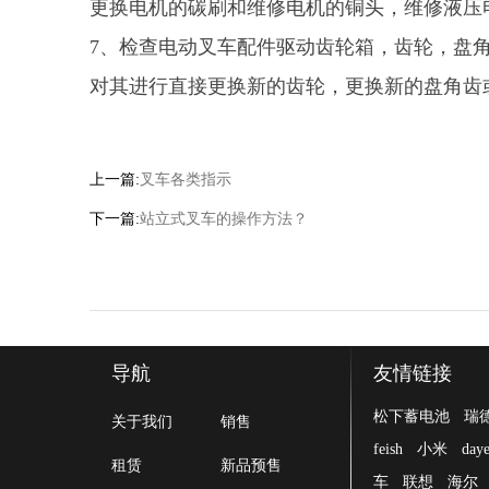
更换电机的碳刷和维修电机的铜头，维修液压
7、检查电动叉车配件驱动齿轮箱，齿轮，盘
对其进行直接更换新的齿轮，更换新的盘角齿
上一篇:
叉车各类指示
下一篇:
站立式叉车的操作方法？
导航
友情链接
松下蓄电池
瑞
关于我们
销售
feish
小米
day
租赁
新品预售
车
联想
海尔