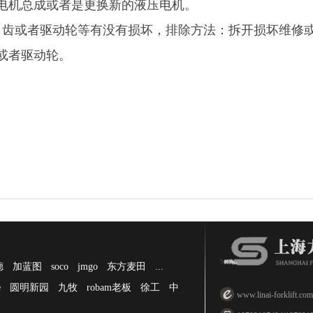
电机总成或者是更换新的液压电机。
角齿或者驱动轮等有没有损坏，排除方法：拆开损坏维修
或者驱动轮。
德
加蓝图
soco
jmgo
东方麦田
...
e
圆明新园
九牧
robam老板
徐工
中
www.linai-forklift.com