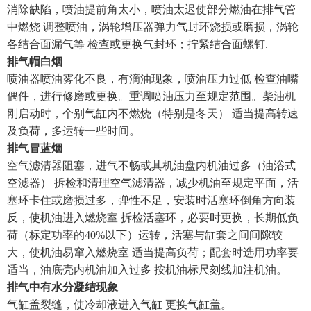
消除缺陷，喷油提前角太小，喷油太迟使部分燃油在排气管
中燃烧 调整喷油，涡轮增压器弹力气封环烧损或磨损，涡轮
各结合面漏气等 检查或更换气封环；拧紧结合面螺钉.
排气帽白烟
喷油器喷油雾化不良，有滴油现象，喷油压力过低 检查油嘴
偶件，进行修磨或更换。重调喷油压力至规定范围。柴油机
刚启动时，个别气缸内不燃烧（特别是冬天） 适当提高转速
及负荷，多运转一些时间。
排气冒蓝烟
空气滤清器阻塞，进气不畅或其机油盘内机油过多（油浴式
空滤器） 拆检和清理空气滤清器，减少机油至规定平面，活
塞环卡住或磨损过多，弹性不足，安装时活塞环倒角方向装
反，使机油进入燃烧室 拆检活塞环，必要时更换，长期低负
荷（标定功率的40%以下）运转，活塞与缸套之间间隙较
大，使机油易窜入燃烧室 适当提高负荷；配套时选用功率要
适当，油底壳内机油加入过多 按机油标尺刻线加注机油。
排气中有水分凝结现象
气缸盖裂缝，使冷却液进入气缸 更换气缸盖。